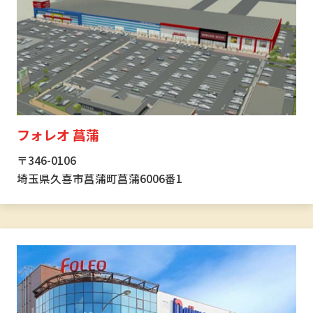
フォレオ 菖蒲
〒346-0106
埼玉県久喜市菖蒲町菖蒲6006番1