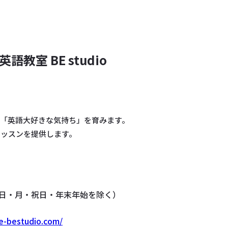
語教室 BE studio
お知らせ
サイトマップ
お
「英語大好きな気持ち」を育みます。
レッスンを提供します。
:00（日・月・祝日・年末年始を除く）
e-bestudio.com/